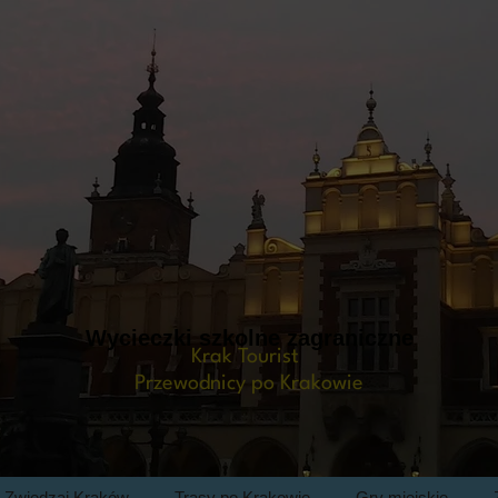
Wycieczki szkolne zagraniczne
Krak Tourist
Przewodnicy po Krakowie
Zwiedzaj Kraków
Trasy po Krakowie
Gry miejskie