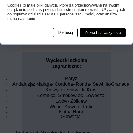
Cookies to małe pliki danych, które są przechowywane na Twoim
Berlin - Poczdam
urządzeniu podczas przeglądania stron internetowych. Używamy ich
do poprawy działania serwisu, personalizacji treści, oraz analizy
ruchu na stronie.
Dostosuj
Zezwól na wszystkie
Budapeszt - Esztergom
Wycieczki szkolne
zagraniczne:
Paryż
Andaluzja:
Malaga- Cordoba- Ronda-
Sewillia-Granada
Koszyce- Słowacki Kras
Łomnica- Smokowiec- Lewocza
Lwów- Żółkiew
Wilno- Kowno- Troki
Kutna Hora
Słowacja
Budapeszt- Szentendre- Esztergom