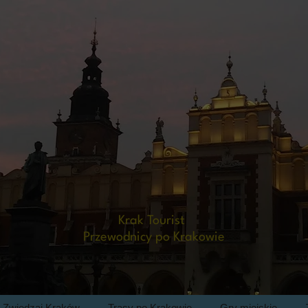
Krak Tourist
Sandomierz - Baranów - Kazimierz Dolny 2 dni
Przewodnicy po Krakowie
1 dzień
Spotkanie uczestników z przedstawicielem Biura Krak Tourist.
Przejazd do
Baranowa - zwiedzanie pałacu
. Przejazd do
Sandomierza
-
zwiedzanie miasta: zamek sandomierski, Rynek: ratusz, kamieniczki,
podziemna trasa,
Dom Jana Długosza, kosc. św. Jakuba, katedra Narodzenia
NMP, zwiedzanie
Wąwozu Królowej Jadwigii
Zwiedzaj Kraków
Trasy po Krakowie
Gry miejskie