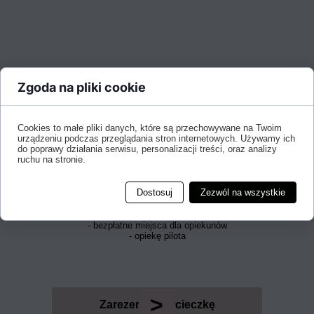
Zgoda na pliki cookie
Cookies to małe pliki danych, które są przechowywane na Twoim
urządzeniu podczas przeglądania stron internetowych. Używamy ich
do poprawy działania serwisu, personalizacji treści, oraz analizy
Świadczenia: Cena nie zawiera:
ruchu na stronie.
- transport autokarem - biletów wstępu
(wyjazd z Krakowa) - lokalnych przewodników
- 1 nocleg w pokojach
Dostosuj
Zezwól na wszystkie
2 - 4 osobowych z łazienkami
- 1 śniadanie, 1 obiadokolacja
- ubezpieczenie NNW
- bezpłatne miejsca dla opiekunów
- opiekę pilota
>
Zarezerwuj wycieczkę