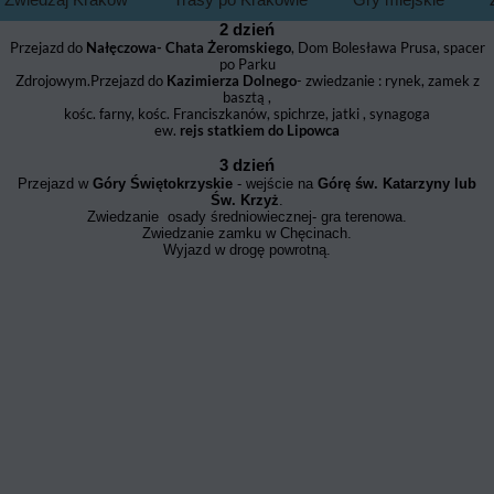
2 dzień
Przejazd do
Nałęczowa- Chata Żeromskiego
, Dom Bolesława Prusa, spacer
po Parku
Zdrojowym.Przejazd do
Kazimierza Dolnego
- zwiedzanie : rynek, zamek z
basztą ,
kośc. farny, kośc. Franciszkanów, spichrze, jatki , synagoga
ew.
rejs statkiem do Lipowca
3 dzień
Przejazd w
Góry Świętokrzyskie
- wejście na
Górę św. Katarzyny lub
Św. Krzyż
.
Zwiedzanie osady średniowiecznej- gra terenowa.
Zwiedzanie zamku w Chęcinach.
Wyjazd w drogę powrotną.