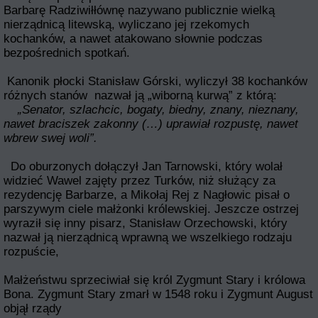
Barbarę Radziwiłłównę nazywano publicznie wielką
nierządnicą litewską, wyliczano jej rzekomych
kochanków, a nawet atakowano słownie podczas
bezpośrednich spotkań.
Kanonik płocki Stanisław Górski, wyliczył 38 kochanków
różnych stanów nazwał ją „wiborną kurwą” z którą:
„Senator, szlachcic, bogaty, biedny, znany, nieznany,
nawet braciszek zakonny (…) uprawiał rozpustę, nawet
wbrew swej woli”.
Do oburzonych dołączył Jan Tarnowski, który wolał
widzieć Wawel zajęty przez Turków, niż służący za
rezydencję Barbarze, a Mikołaj Rej z Nagłowic pisał o
parszywym ciele małżonki królewskiej. Jeszcze ostrzej
wyraził się inny pisarz, Stanisław Orzechowski, który
nazwał ją nierządnicą wprawną we wszelkiego rodzaju
rozpuście,
Małżeństwu sprzeciwiał się król Zygmunt Stary i królowa
Bona. Zygmunt Stary zmarł w 1548 roku i Zygmunt August
objął rządy