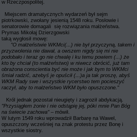
w Rzeczpospolitej.
Miejscem dramatycznych wydarzeń był sejm
piotrkowski, zwołany jesienią 1548 roku. Posłowie i
senatorowie domagali się rozwiązania małżeństwa.
Prymas Mikołaj Dzierzgowski
taką wygłosił mowę:
"O małżeństwie WKMci(...) nie był przyczyną, takem i
przyzwolenia nie dawał, a owszem nigdy się mi nie
podobało i teraz go nie chwalę i ku temu powiem (...) że
kto by
chciał (to małżeństwo) w niwecz obrócić, już tam
obrażona conscientia być nie może i jak bym to WKMci
śmiał radzić, ażebyś je opuścił (...)a ja tak proszę, abyś
WKM Rady swe i wszystkie rycerstwo tem pocieszyć
raczył, aby to małżeństwo WKM było opuszczone."
Król jednak pozostał nieugięty i zagroził abdykacją.
"Przysiągłem żonie i nie odstąpię jej, póki mnie Pan Bóg
na świecie zachowa"
– mówił.
W lutym 1549 roku wprowadził Barbarę na Wawel,
opuszczony wcześniej na znak protestu przez Bonę i
wszystkie siostry.