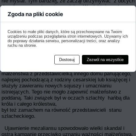
nie myślał. Tym bardziej, że zaczął otrzymywać z obcych
dworów propozycje matrymonialne. Wysłał też swojego
dworzanina, aby ten
Zgoda na pliki cookie
rozejrzał się za odpowiednią kandydatką. Największe
szanse miały Anna Zofia córka Albrechta ,
księcia
pruskiego i Anna księżniczka Ferrary, spokrewniona z
Cookies to małe pliki danych, które są przechowywane na Twoim
urządzeniu podczas przeglądania stron internetowych. Używamy ich
królem Francji.
do poprawy działania serwisu, personalizacji treści, oraz analizy
ruchu na stronie.
Jednak do małżeństwa z żadną z nich nie doszło.
Zygmunt August niespodziewanie na przełomie lipca-
Dostosuj
Zezwól na wszystkie
sierpnia 1547 roku wziął potajemny ślub z Barbarą. Długo
utrzymywano to w tajemnicy. Do tej pory zawierano
małżeństwa z przedstawicielką innego domu panującego,
najlepiej pochodzącą z rodziny cesarskiej lub książęcej i
służyły zawieraniu nowych sojuszy i umacnianiu
istniejących. Tego nie mogło zapewnić małżeństwo z
poddaną. Taki związek był w oczach szlachty hańbą dla
króla i całego królestwa,
był też zamachem na równość przedstawicieli stanu
szlacheckiego.
Ujawnienie mezaliansu spowodowało wielki skandal i
ostrą kampanię przeciwko uznaniu ważności małżeństwa.